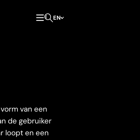
EN
Primary Menu
Open search form
 vorm van een
kan de gebruiker
ar loopt en een