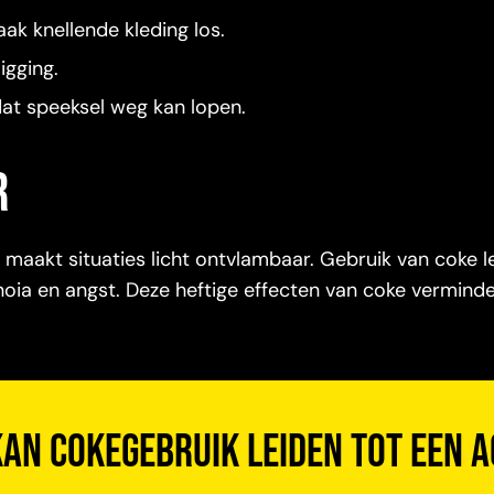
ak knellende kleding los.
igging.
dat speeksel weg kan lopen.
r
n maakt situaties licht ontvlambaar. Gebruik van coke l
noia en angst. Deze heftige effecten van coke vermind
kan cokegebruik leiden tot een 