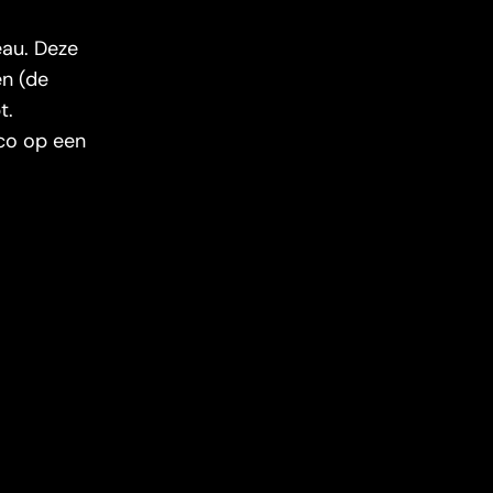
eau. Deze
en (de
t.
ico op een