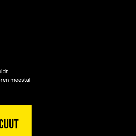
eidt
eren meestal
acuut