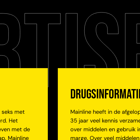
RTIS
Drugsinformati
 seks met
Mainline heeft in de afgelo
rd. Het
35 jaar veel kennis verzam
even met de
over middelen en gebruik i
p. Mainline
marge. Over veel middelen 