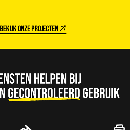
Bekijk onze projecten
ensten helpen bij
n
gecontroleerd
gebruik