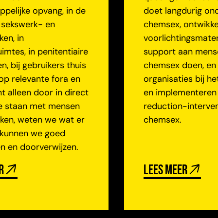
pelijke opvang, in de
doet langdurig on
 sekswerk- en
chemsex, ontwikke
en, in
voorlichtingsmater
imtes, in penitentiaire
support aan mens
en, bij gebruikers thuis
chemsex doen, en
 op relevante fora en
organisaties bij h
t alleen door in direct
en implementeren
e staan met mensen
reduction-interve
iken, weten we wat er
chemsex.
 kunnen we goed
en en doorverwijzen.
r
Lees meer