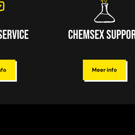
service
Chemsex suppo
nfo
Meer info