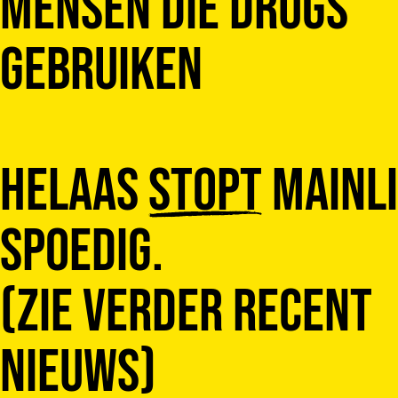
mensen die drugs
gebruiken
Helaas
stopt
Mainl
spoedig.
(Zie verder recent
nieuws)