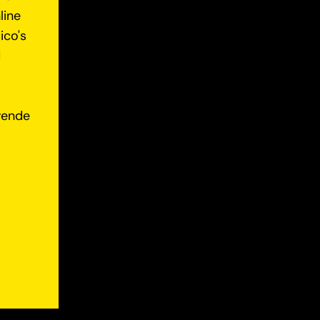
line
ico's
d
jvende