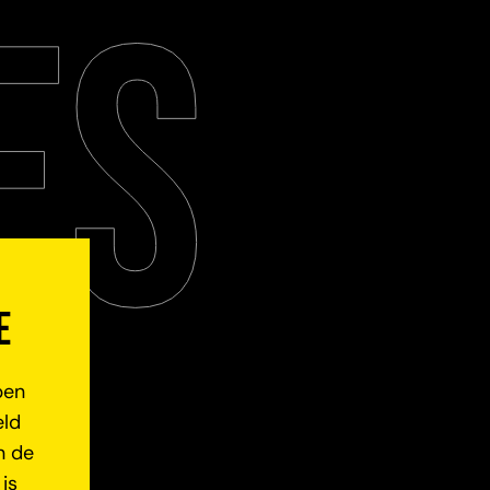
ES
e
pen
eld
n de
is