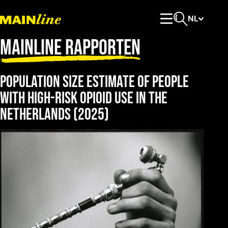
Meteen naar de content
NL
Hoofdmenu
Open zoeken
Mainline Rapporten
Population size estimate of people
with high-risk opioid use in the
Netherlands
(2025)