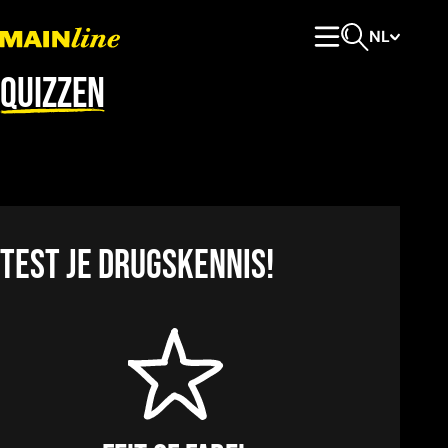
Meteen naar de content
NL
Hoofdmenu
Open zoeken
Quizzen
Test je drugskennis!