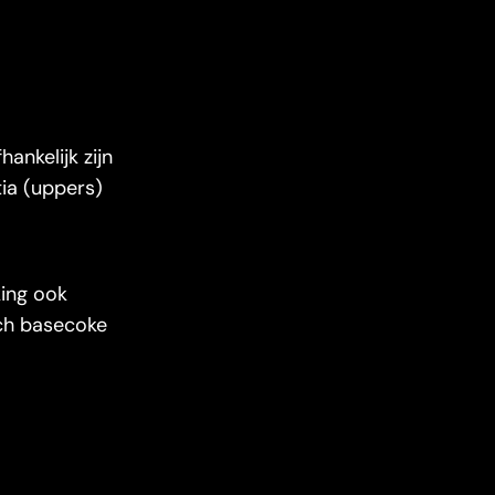
ankelijk zijn
tia (uppers)
king ook
sch basecoke