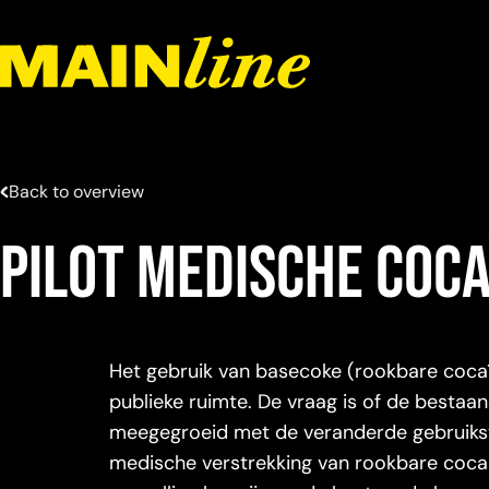
Meteen naar de content
Back to overview
Pilot medische coc
Het gebruik van basecoke (rookbare cocaï
publieke ruimte. De vraag is of de bestaa
meegegroeid met de veranderde gebruiksvo
medische verstrekking van rookbare cocain