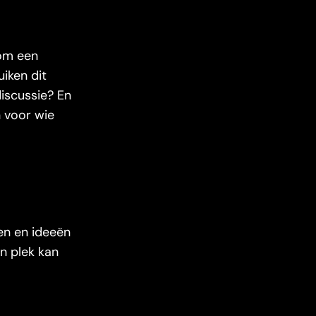
 om een
iken dit
discussie? En
n voor wie
en en ideeën
n plek kan