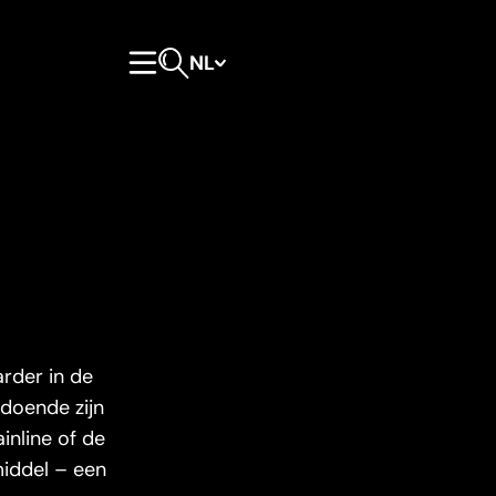
NL
Hoofdmenu
Open zoeken
rder in de
ldoende zijn
nline of de
middel – een