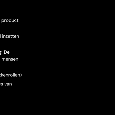
n product
d inzetten
g. De
s mensen
kkenrollen)
es van