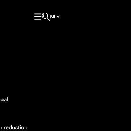
NL
Hoofdmenu
Open zoeken
haal
.
m reduction