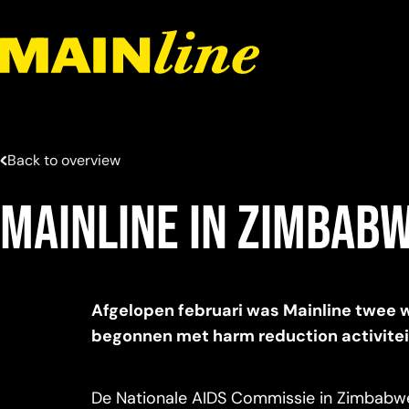
Meteen naar de content
Back to overview
Mainline in Zimbab
Afgelopen februari was Mainline twee w
begonnen met harm reduction activitei
De Nationale AIDS Commissie in Zimbabwe 