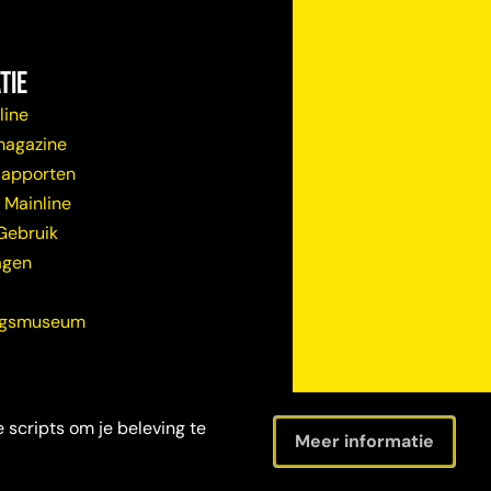
tie
line
magazine
Rapporten
 Mainline
Gebruik
agen
ugsmuseum
 scripts om je beleving te
Meer informatie
Maatschappelijke verantwoordel