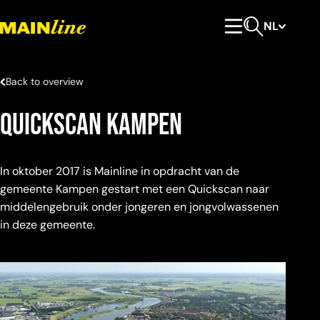
Meteen naar de content
NL
Hoofdmenu
Open zoeken
Back to overview
Quickscan Kampen
In oktober 2017 is Mainline in opdracht van de
gemeente Kampen gestart met een Quickscan naar
middelengebruik onder jongeren en jongvolwassenen
in deze gemeente.