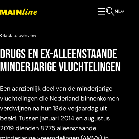
Meteen naar de content
NL
Hoofdmenu
Open zoeken
Back to overview
Drugs en ex-alleenstaande
minderjarige vluchtelingen
Een aanzienlijk deel van de minderjarige
vluchtelingen die Nederland binnenkomen
verdwijnen na hun 18de verjaardag uit
beeld. Tussen januari 2014 en augustus
2019 dienden 8.775 alleenstaande
minderjarige vreemdelingen (AMV’s) in