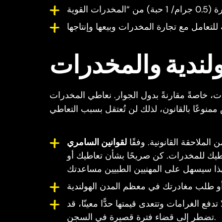
، خاصةً مقارنةً بدول الجوار. نعاطي المخدرات
لقوانين السامري
يك للمخدرات. كن صريحًا بشأن تعاطيك أو
ا تدفع الغرامات وتتعدى قيمتها حدًّا معينّا، قد
تضطر إلى قضاء فترة قصيرة في السجن.