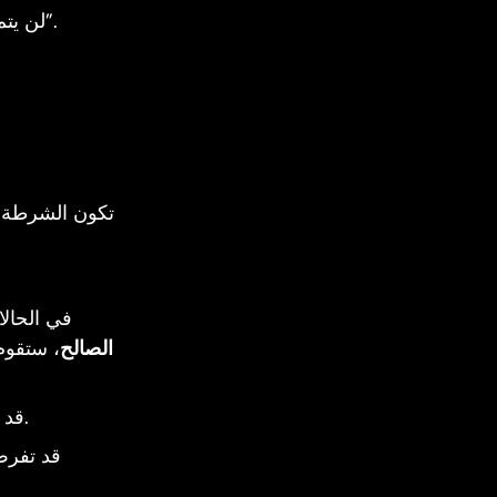
لن يتم مقاضاتك لحيازة أقل من 5 جرامات من القنب أو كميات صغيرة (0.5 جرام/ 1 حبة) من “المخدرات القوية”.
تكون الشرطة ا
في الحالات الطا
الصالح
، ستقوم
قد يؤدي تعاطي المخدرات في الأماكن العامة إلى فرض غرامات أو طلب مغادرتك في معظم المدن الهولندية.
قد تفرض