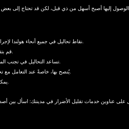
نقاط تحاليل في جميع أنحاء هولندا لإجراء تحاليل المخدرات دون الكشف عن الهوية.
قم بتقديم عينة صغيرة واستلم النتائج خلال أسبوع.
تساعد التحاليل في تجنب المخدرات الملوثة وتوفر معلومات عن الجرعة.
يُنصح بها، خاصةً عند التعامل مع تجار جدد أو الحصول على دفعات غير موثوقة.
العثور على موقع تحاليل بالقرب منك.
يمك
على عناوين خدمات تقليل الأضرار في مدينتك: اسأل بين أصدقائ