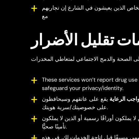
خاص الذين يعيشون في الشارع إن تجاربهم
مع
These services won’t report drug use
safeguard your privacy/identity.
اجب الرعاية
يقع على عاتقهم وسيحافظون
على خصوصيتك/سرية هويتك.
 يملكون أوراقًا رسمية أو الذين لا يملكون
تأمينًا صحيًّا.
ي مسبقًا قبل إتاحة الخدمات لك. في هذه