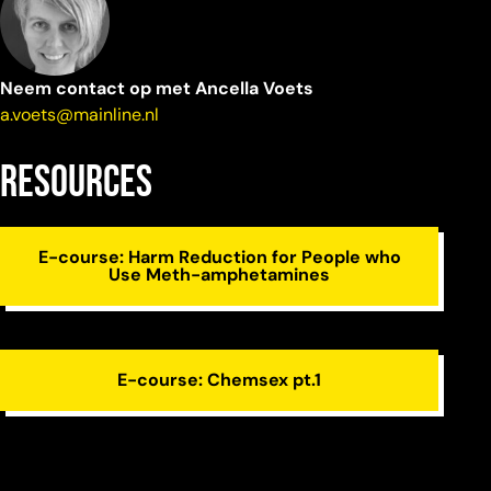
Neem contact op met Ancella Voets
a.voets@mainline.nl
resources
E-course: Harm Reduction for People who
Use Meth-amphetamines
E-course: Chemsex pt.1