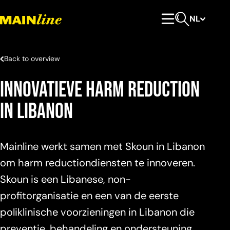
Meteen naar de content
NL
Hoofdmenu
Open zoeken
Back to overview
Innovatieve harm reduction
in Libanon
Mainline werkt samen met Skoun in Libanon
om harm reductiondiensten te innoveren.
Skoun is een Libanese, non-
profitorganisatie en een van de eerste
poliklinische voorzieningen in Libanon die
preventie, behandeling en ondersteuning