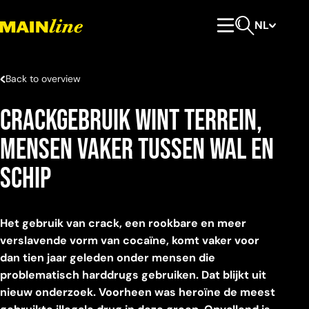
Meteen naar de content
NL
Hoofdmenu
Open zoeken
Back to overview
Crackgebruik wint terrein,
mensen vaker tussen wal en
schip
Het gebruik van crack, een rookbare en meer
verslavende vorm van cocaïne, komt vaker voor
dan tien jaar geleden onder mensen die
problematisch harddrugs gebruiken. Dat blijkt uit
nieuw onderzoek. Voorheen was heroïne de meest