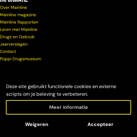
Over Mainline
Mainline magazine
Mainline Rapporten
Leren met Mainline
Drugs en Gebruik
Jaarverslagen
Contact
Poppi Drugsmuseum
Deze site gebruikt functionele cookies en externe
scripts om je beleving te verbeteren.
Meer informatie
© Copyright
Maatschappelijke
Disclaimer &
Weigeren
Accepteer
Mainline 2026
verantwoordelijkheid
credits