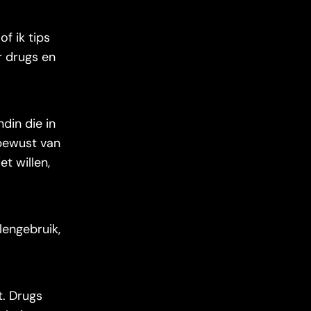
f ik tips
r drugs en
din die in
e bewust van
et willen,
lengebruik,
t. Drugs