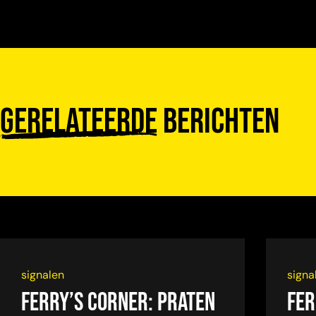
Gerelateerde
berichten
signalen
signa
Ferry’s Corner: Praten
Fer