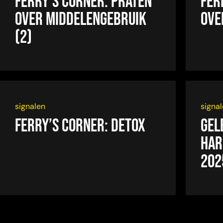
Ferry’s Corner: Praten
Fer
over middelengebruik
ove
(2)
signalen
signa
Ferry’s Corner: Detox
Gel
Har
202