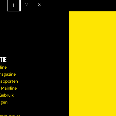
2
3
1
tie
line
magazine
Rapporten
 Mainline
Gebruik
agen