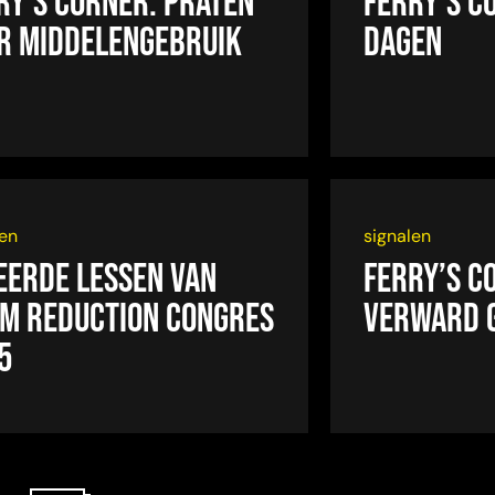
ry’s Corner: Praten
Ferry’s C
r middelengebruik
dagen
len
signalen
eerde lessen van
Ferry’s C
m Reduction Congres
Verward 
5