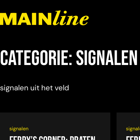
Meteen naar de content
Categorie:
signalen
signalen uit het veld
signalen
signa