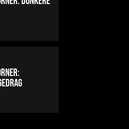
orner: Donkere
orner:
gedrag