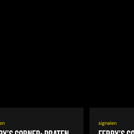
len
signalen