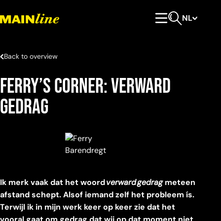
Meteen naar de content
NL
Hoofdmenu
Open zoeken
Back to overview
Ferry’s Corner: Verward
gedrag
Ik merk vaak dat het woord
verward
gedrag
meteen
afstand schept. Alsof iemand zelf het probleem ís.
Terwijl ik in mijn werk keer op keer zie dat het
vooral gaat om gedrag dat wij op dat moment niet