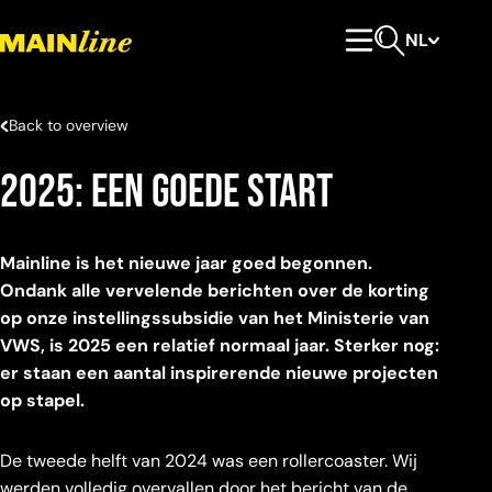
Meteen naar de content
NL
Hoofdmenu
Open zoeken
Back to overview
2025: een goede start
Mainline is het nieuwe jaar goed begonnen.
Ondank alle vervelende berichten over de korting
op onze instellingssubsidie van het Ministerie van
VWS, is 2025 een relatief normaal jaar. Sterker nog:
er staan een aantal inspirerende nieuwe projecten
op stapel.
De tweede helft van 2024 was een rollercoaster. Wij
werden volledig overvallen door het bericht van de