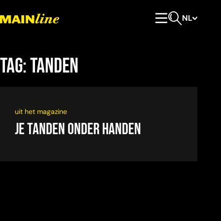
Meteen naar de content
NL
Hoofdmenu
Open zoeken
Tag:
tanden
uit het magazine
JE TANDEN ONDER HANDEN