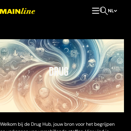
Meteen naar de content
NL
Hoofdmenu
Open zoeken
Drug
Welkom bij de Drug Hub, jouw bron voor het begrijpen