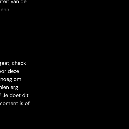
iteit van de
 een
gaat, check
voor deze
 genoeg om
hien erg
? Je doet dit
e moment is of