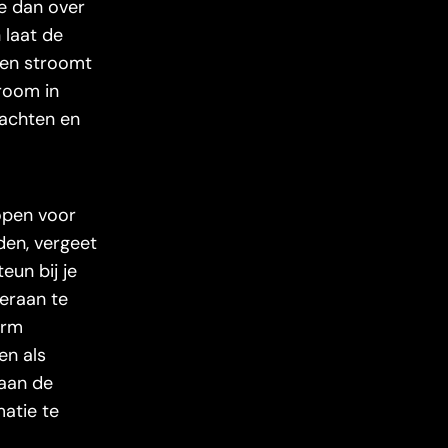
je dan over
 laat de
even stroomt
troom in
dachten en
 open voor
den, vergeet
eun bij je
 eraan te
arm
en als
 aan de
matie te