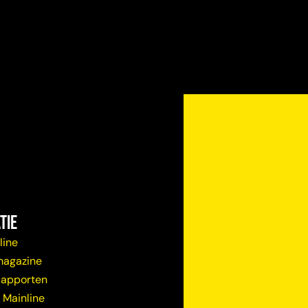
tie
line
magazine
Rapporten
 Mainline