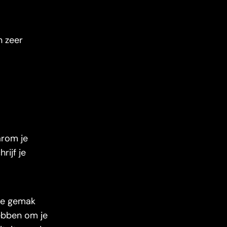
n zeer
arom je
rijf je
 je gemak
ebben om je