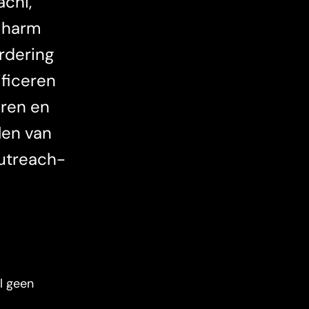
chi,
n harm
rdering
ificeren
eren en
len van
outreach-
l geen