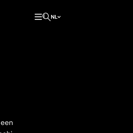
NL
Hoofdmenu
Open zoeken
 een