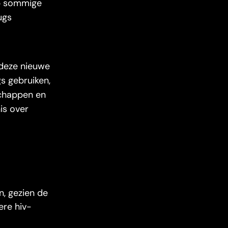
op sommige
ugs
 deze nieuwe
s gebruiken,
schappen en
is over
, gezien de
re hiv-