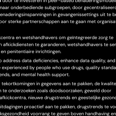
n
door te investeren in peer-based benaderingsmodell
 naar onderbediende subgroepen, door gecentraliseerd
enaderingsinspanningen in gevangenissettings uit te b
oor sterke partnerschappen aan te gaan met organisat
kcentra en wetshandhavers om geïntegreerde zorg te
an afkickdiensten te garanderen, wetshandhavers te sen
 penitentiaire inrichtingen.
o address data deficiencies, enhance data quality, and
e experienced by people who use drugs, quality standa
trends, and mental health support.
tekortkomingen in gegevens aan te pakken, de kwalite
 te onderzoeken zoals doodsoorzaken, geweld door
afkickcentra, nieuwe drugstrends en geestelijke gezon
tdagingen proactief aan te pakken, drugstrends te voo
olksgezondheid voorrang te geven boven handhaving en