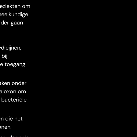
ieziekten om
heelkundige
rder gaan
dicijnen,
bij
de toegang
aken onder
 naloxon om
 bacteriële
n die het
onen.