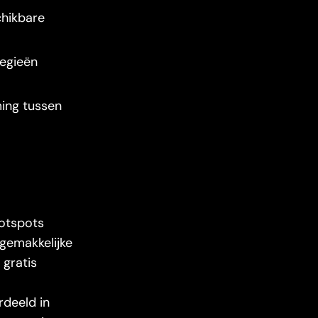
chikbare
tegieën
ing tussen
hotspots
 gemakkelijke
 gratis
rdeeld in