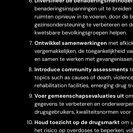
Diversifieer de benaderingsmethode
benaderingsinspanningen uit te breiden
ruimten opnieuw in te voeren, door de b
gezinsondersteuning te verbeteren en d
kwetsbare bevolkingsgroepen helpen.
Ontwikkel samenwerkingen
met afkic
vergemakkelijken, de toegankelijkheid v
en samen te werken met gevangenissen en
Introduce community assessments
t
topics such as causes of death, violenc
rehabilitation facilities, emerging drug 
Voer gemeenschapsevaluaties uit
om 
gegevens te verbeteren en onderwerpen
drugsgebruikers, kwaliteitsnormen voor 
Houd toezicht op de drugsmarkt
om ui
het risico op overdoses te beperken, v