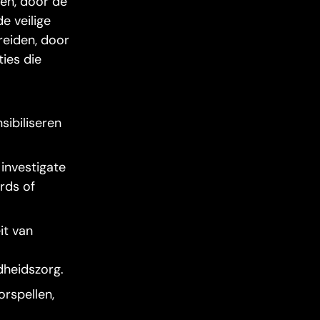
en, door de
e veilige
reiden, door
ies die
sibiliseren
 investigate
rds of
it van
dheidszorg.
rspellen,