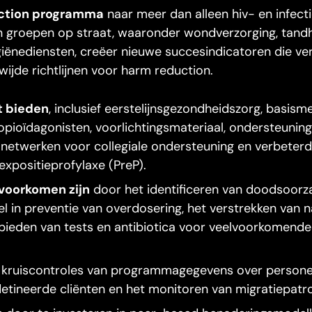
uction programma
naar meer dan alleen hiv- en infect
n groepen op straat, waaronder wondverzorging, tand
giënediensten, creëer nieuwe succesindicatoren die ve
wijde richtlijnen voor harm reduction.
t bieden
, inclusief eerstelijnsgezondheidszorg, basisme
pioïdagonisten, voorlichtingsmateriaal, ondersteuning 
, netwerken voor collegiale ondersteuning en verbeter
expositieprofylaxe (PreP).
 voorkomen zijn
door het identificeren van doodsoorz
l in preventie van overdosering, het verstrekken van
bieden van tests en antibiotica voor veelvoorkomende
kruiscontroles van programmagegevens over persone
etineerde cliënten en het monitoren van migratiepatr