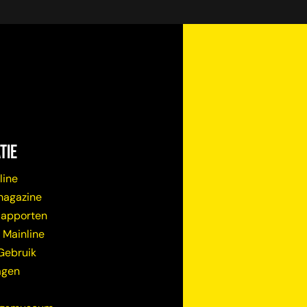
tie
line
magazine
Rapporten
 Mainline
Gebruik
agen