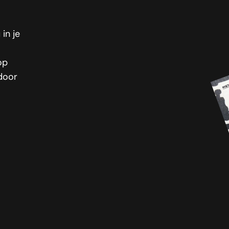
in je
op
 door