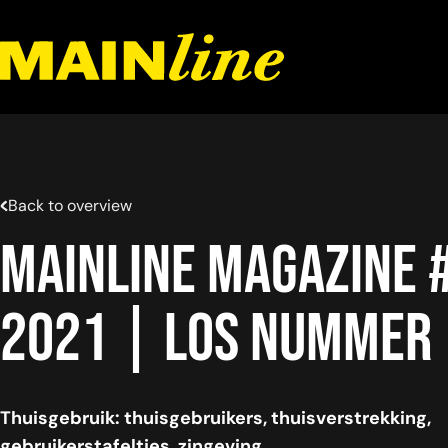
Meteen naar de content
Back to overview
Mainline magazine 
2021 | los nummer
Thuisgebruik: thuisgebruikers, thuisverstrekking,
gebruikerstafeltjes, zingeving.