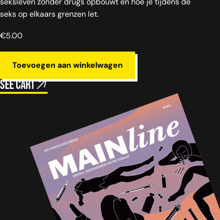
seksleven zonder drugs opbouwt en hoe je tijdens de
seks op elkaars grenzen let.
€
5.00
Toevoegen aan winkelwagen
See cart