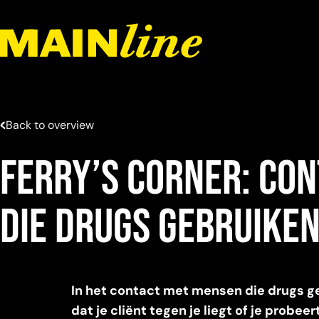
Meteen naar de content
Back to overview
Ferry’s corner: Co
die drugs gebruike
In het contact met mensen die drugs geb
dat je cliënt tegen je liegt of je probeer