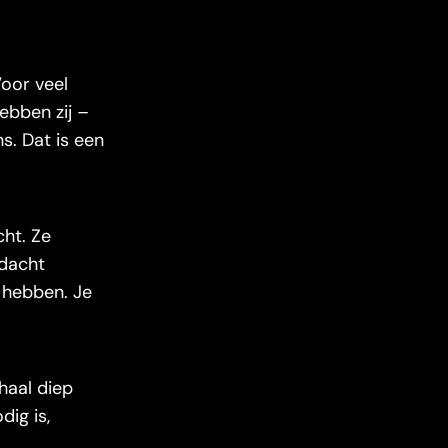
Voor veel
ebben zij –
s. Dat is een
ht. Ze
ndacht
t hebben. Je
haal diep
dig is,