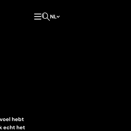
NL
Hoofdmenu
Open zoeken
evoel hebt
ok echt het