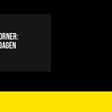
orner:
dagen