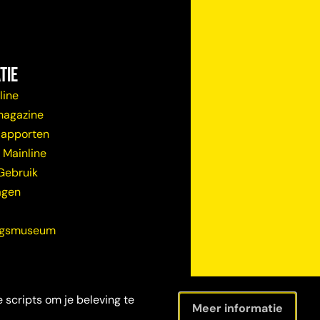
tie
line
magazine
Rapporten
 Mainline
Gebruik
agen
ugsmuseum
 scripts om je beleving te
Meer informatie