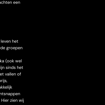
wachten een
 leven het
erde groepen
ka (ook wel
jn sinds het
t vallen of
ijs,
kkelijk
ontsnappen
Hier zien wij