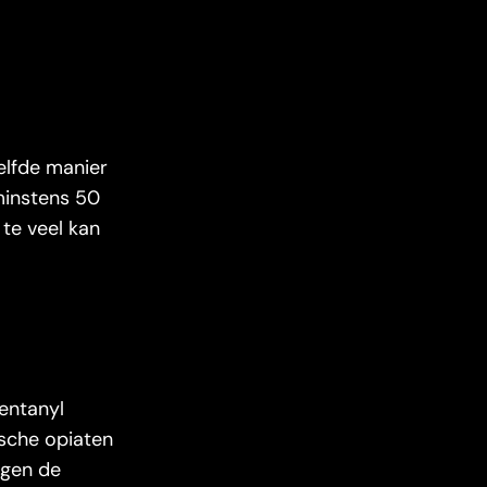
elfde manier
 minstens 50
 te veel kan
fentanyl
ische opiaten
ngen de