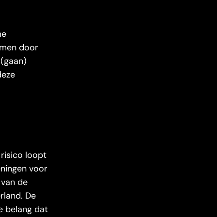
me
nemen door
 (gaan)
deze
risico loopt
eningen voor
 van de
rland. De
e belang dat