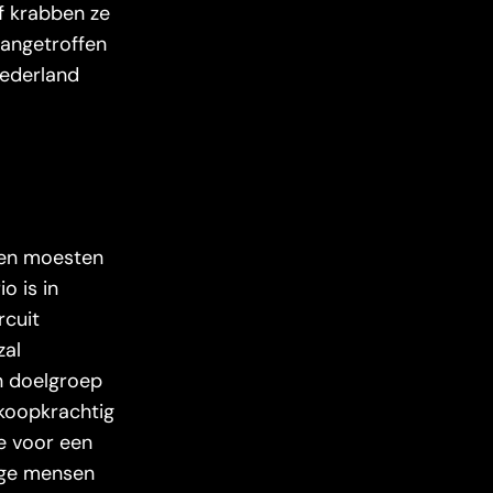
of krabben ze
aangetroffen
Nederland
 en moesten
o is in
rcuit
zal
en doelgroep
 koopkrachtig
ze voor een
onge mensen