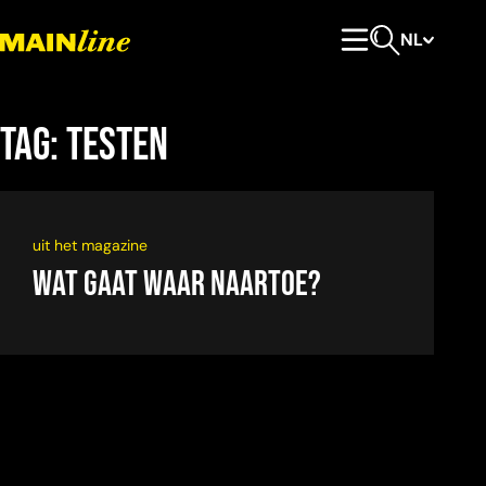
Meteen naar de content
NL
Hoofdmenu
Open zoeken
Tag:
testen
uit het magazine
Wat gaat waar naartoe?