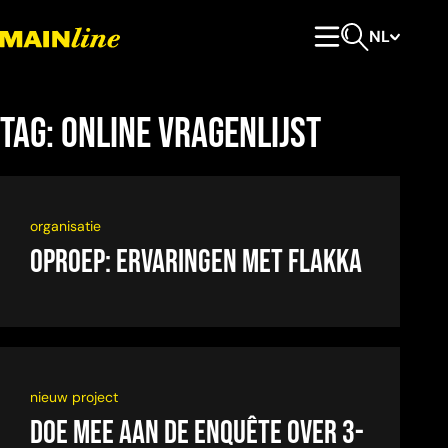
Meteen naar de content
NL
Hoofdmenu
Open zoeken
Tag:
online vragenlijst
organisatie
Oproep: Ervaringen met Flakka
nieuw project
Doe mee aan de enquête over 3-