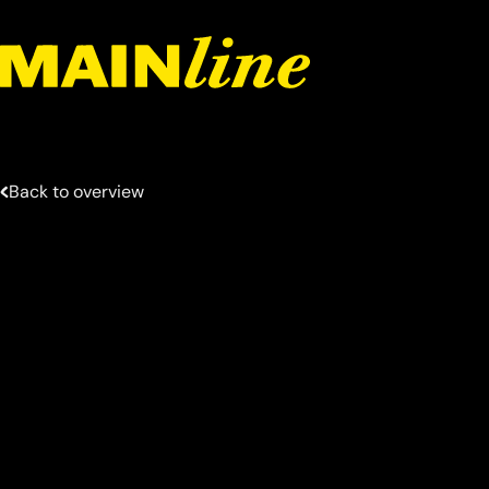
Meteen naar de content
Back to overview