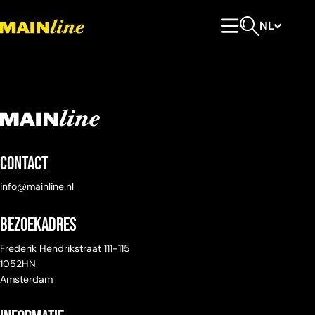
Meteen naar de content
NL
Hoofdmenu
Open zoeken
Contact
info@mainline.nl
Bezoekadres
Frederik Hendrikstraat 111-115
1052HN
Amsterdam