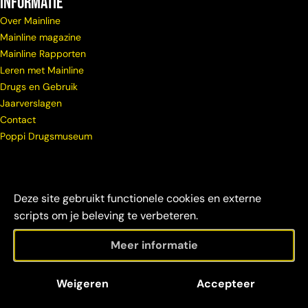
Informatie
Over Mainline
Mainline magazine
Mainline Rapporten
Leren met Mainline
Drugs en Gebruik
Jaarverslagen
Contact
Poppi Drugsmuseum
Deze site gebruikt functionele cookies en externe
scripts om je beleving te verbeteren.
Meer informatie
© Copyright
Maatschappelijke
Disclaimer &
Weigeren
Accepteer
Mainline 2026
verantwoordelijkheid
credits