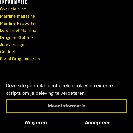
Informatie
Over Mainline
Mainline magazine
Mainline Rapporten
Leren met Mainline
Drugs en Gebruik
Jaarverslagen
Contact
Poppi Drugsmuseum
Deze site gebruikt functionele cookies en externe
scripts om je beleving te verbeteren.
Meer informatie
© Copyright
Maatschappelijke
Disclaimer &
Weigeren
Accepteer
Mainline 2026
verantwoordelijkheid
credits