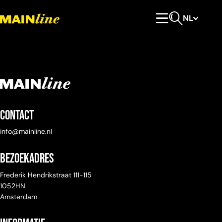
Meteen naar de content
NL
Hoofdmenu
Open zoeken
Contact
info@mainline.nl
Bezoekadres
Frederik Hendrikstraat 111-115
1052HN
Amsterdam