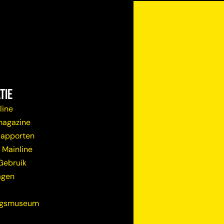
tie
line
magazine
Rapporten
 Mainline
Gebruik
agen
ugsmuseum