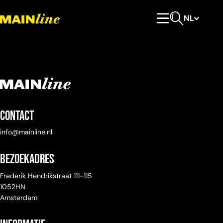
Meteen naar de content
NL
Hoofdmenu
Open zoeken
Contact
info@mainline.nl
Bezoekadres
Frederik Hendrikstraat 111-115
1052HN
Amsterdam