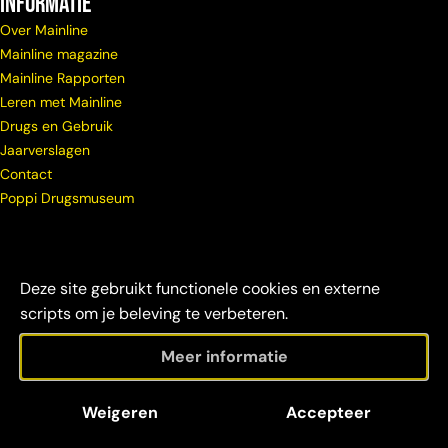
Informatie
Over Mainline
Mainline magazine
Mainline Rapporten
Leren met Mainline
Drugs en Gebruik
Jaarverslagen
Contact
Poppi Drugsmuseum
Deze site gebruikt functionele cookies en externe
scripts om je beleving te verbeteren.
Meer informatie
© Copyright
Maatschappelijke
Disclaimer &
Weigeren
Accepteer
Mainline 2026
verantwoordelijkheid
credits