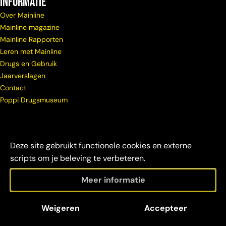
Informatie
Over Mainline
Mainline magazine
Mainline Rapporten
Leren met Mainline
Drugs en Gebruik
Jaarverslagen
Contact
Poppi Drugsmuseum
Deze site gebruikt functionele cookies en externe
scripts om je beleving te verbeteren.
Meer informatie
© Copyright
Maatschappelijke
Disclaimer &
Weigeren
Accepteer
Mainline 2026
verantwoordelijkheid
credits