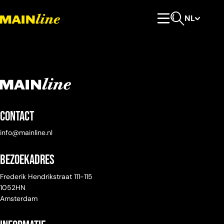
Meteen naar de content
NL
Hoofdmenu
Open zoeken
Contact
info@mainline.nl
Bezoekadres
Frederik Hendrikstraat 111-115
1052HN
Amsterdam