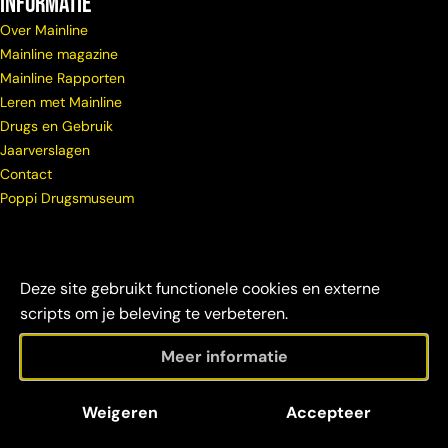
Informatie
Over Mainline
Mainline magazine
Mainline Rapporten
Leren met Mainline
Drugs en Gebruik
Jaarverslagen
Contact
Poppi Drugsmuseum
Deze site gebruikt functionele cookies en externe
scripts om je beleving te verbeteren.
Meer informatie
© Copyright
Maatschappelijke
Disclaimer &
Weigeren
Accepteer
Mainline 2026
verantwoordelijkheid
credits