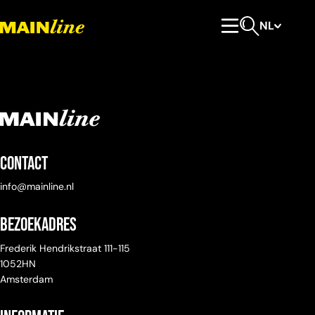
Meteen naar de content
NL
Hoofdmenu
Open zoeken
Contact
info@mainline.nl
Bezoekadres
Frederik Hendrikstraat 111-115
1052HN
Amsterdam