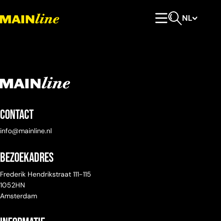
Meteen naar de content
NL
Hoofdmenu
Open zoeken
Contact
info@mainline.nl
Bezoekadres
Frederik Hendrikstraat 111-115
1052HN
Amsterdam