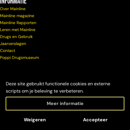
Informatie
Over Mainline
Mainline magazine
Mainline Rapporten
Leren met Mainline
Drugs en Gebruik
Jaarverslagen
Contact
Poppi Drugsmuseum
Deze site gebruikt functionele cookies en externe
scripts om je beleving te verbeteren.
Meer informatie
© Copyright
Maatschappelijke
Disclaimer &
Weigeren
Accepteer
Mainline 2026
verantwoordelijkheid
credits