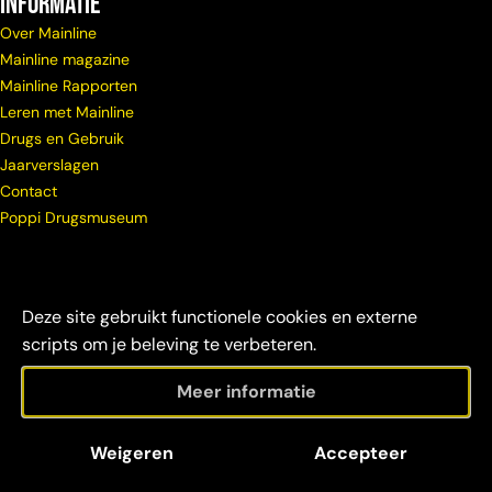
Informatie
Over Mainline
Mainline magazine
Mainline Rapporten
Leren met Mainline
Drugs en Gebruik
Jaarverslagen
Contact
Poppi Drugsmuseum
Deze site gebruikt functionele cookies en externe
scripts om je beleving te verbeteren.
Meer informatie
© Copyright
Maatschappelijke
Disclaimer &
Weigeren
Accepteer
Mainline 2026
verantwoordelijkheid
credits