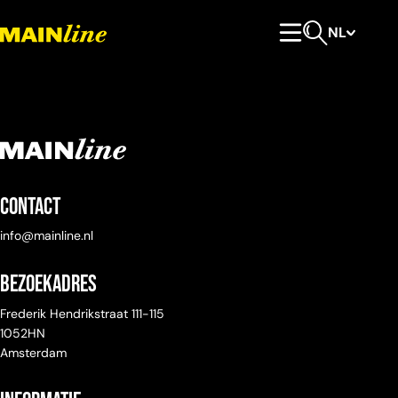
Meteen naar de content
NL
Hoofdmenu
Open zoeken
Contact
info@mainline.nl
Bezoekadres
Frederik Hendrikstraat 111-115
1052HN
Amsterdam