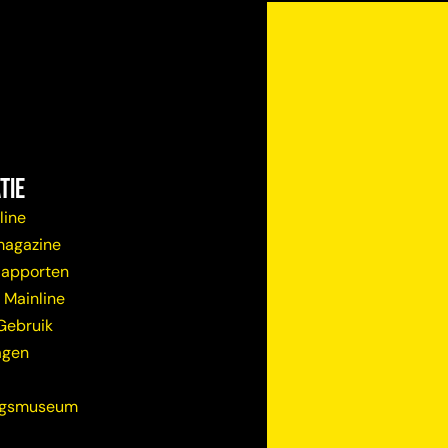
tie
line
magazine
Rapporten
 Mainline
Gebruik
agen
ugsmuseum