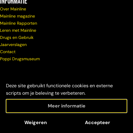
Informatie
Over Mainline
Mainline magazine
Mainline Rapporten
Leren met Mainline
Drugs en Gebruik
Jaarverslagen
Contact
Poppi Drugsmuseum
Deze site gebruikt functionele cookies en externe
scripts om je beleving te verbeteren.
Meer informatie
© Copyright
Maatschappelijke
Disclaimer &
Weigeren
Accepteer
Mainline 2026
verantwoordelijkheid
credits