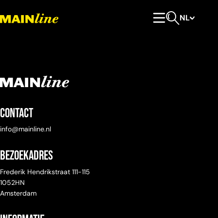
Meteen naar de content
NL
Hoofdmenu
Open zoeken
Contact
info@mainline.nl
Bezoekadres
Frederik Hendrikstraat 111-115
1052HN
Amsterdam