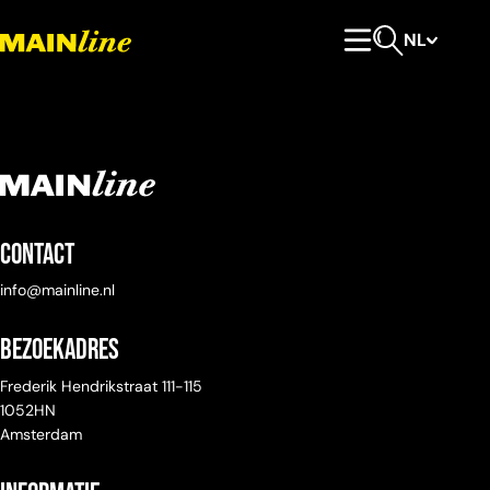
Meteen naar de content
NL
Hoofdmenu
Open zoeken
Contact
info@mainline.nl
Bezoekadres
Frederik Hendrikstraat 111-115
1052HN
Amsterdam