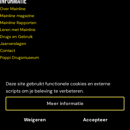
Informatie
Over Mainline
Mainline magazine
Mainline Rapporten
Leren met Mainline
Drugs en Gebruik
Jaarverslagen
Contact
Poppi Drugsmuseum
Deze site gebruikt functionele cookies en externe
scripts om je beleving te verbeteren.
Meer informatie
© Copyright
Maatschappelijke
Disclaimer &
Weigeren
Accepteer
Mainline 2026
verantwoordelijkheid
credits