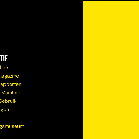
tie
line
magazine
Rapporten
 Mainline
Gebruik
agen
ugsmuseum