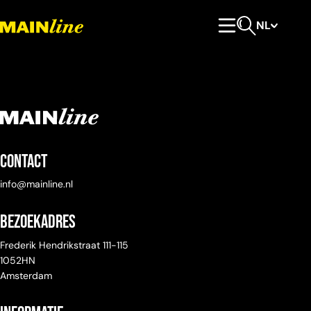
Meteen naar de content
NL
Hoofdmenu
Open zoeken
Contact
info@mainline.nl
Bezoekadres
Frederik Hendrikstraat 111-115
1052HN
Amsterdam