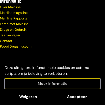
Informatie
Over Mainline
Mainline magazine
Mainline Rapporten
Leren met Mainline
Drugs en Gebruik
Jaarverslagen
Contact
Poppi Drugsmuseum
Deze site gebruikt functionele cookies en externe
scripts om je beleving te verbeteren.
Meer informatie
© Copyright
Maatschappelijke
Disclaimer &
Weigeren
Accepteer
Mainline 2026
verantwoordelijkheid
credits