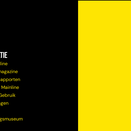
tie
line
magazine
Rapporten
 Mainline
Gebruik
agen
ugsmuseum