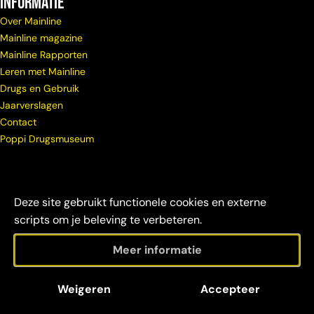
Informatie
Over Mainline
Mainline magazine
Mainline Rapporten
Leren met Mainline
Drugs en Gebruik
Jaarverslagen
Contact
Poppi Drugsmuseum
Deze site gebruikt functionele cookies en externe
scripts om je beleving te verbeteren.
Meer informatie
© Copyright
Maatschappelijke
Disclaimer &
Weigeren
Accepteer
Mainline 2026
verantwoordelijkheid
credits