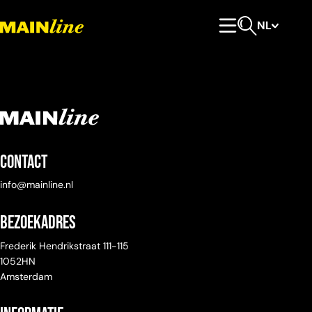
Meteen naar de content
NL
Hoofdmenu
Open zoeken
Contact
info@mainline.nl
Bezoekadres
Frederik Hendrikstraat 111-115
1052HN
Amsterdam