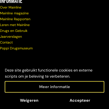
Informatie
Over Mainline
Mainline magazine
Mainline Rapporten
Leren met Mainline
Drugs en Gebruik
Jaarverslagen
Contact
Poppi Drugsmuseum
Deze site gebruikt functionele cookies en externe
scripts om je beleving te verbeteren.
Meer informatie
© Copyright
Maatschappelijke
Disclaimer &
Weigeren
Accepteer
Mainline 2026
verantwoordelijkheid
credits