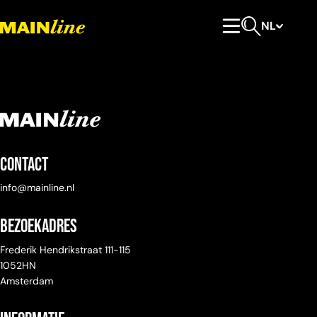
Meteen naar de content
NL
Hoofdmenu
Open zoeken
Contact
info@mainline.nl
Bezoekadres
Frederik Hendrikstraat 111-115
1052HN
Amsterdam