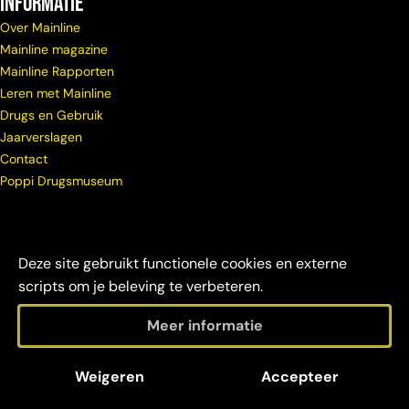
Informatie
Over Mainline
Mainline magazine
Mainline Rapporten
Leren met Mainline
Drugs en Gebruik
Jaarverslagen
Contact
Poppi Drugsmuseum
Deze site gebruikt functionele cookies en externe
scripts om je beleving te verbeteren.
Meer informatie
© Copyright
Maatschappelijke
Disclaimer &
Weigeren
Accepteer
Mainline 2026
verantwoordelijkheid
credits