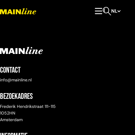
Meteen naar de content
NL
Hoofdmenu
Open zoeken
Contact
info@mainline.nl
Bezoekadres
Frederik Hendrikstraat 111-115
1052HN
Amsterdam