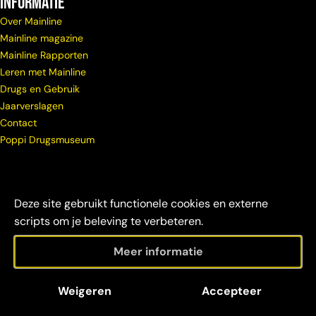
Informatie
Over Mainline
Mainline magazine
Mainline Rapporten
Leren met Mainline
Drugs en Gebruik
Jaarverslagen
Contact
Poppi Drugsmuseum
Deze site gebruikt functionele cookies en externe
scripts om je beleving te verbeteren.
Meer informatie
© Copyright
Maatschappelijke
Disclaimer &
Weigeren
Accepteer
Mainline 2026
verantwoordelijkheid
credits