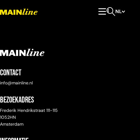
Meteen naar de content
NL
Hoofdmenu
Open zoeken
Contact
info@mainline.nl
Bezoekadres
Frederik Hendrikstraat 111-115
1052HN
Amsterdam