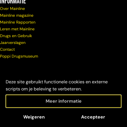
Informatie
Over Mainline
Mainline magazine
Mainline Rapporten
Leren met Mainline
Drugs en Gebruik
Jaarverslagen
Contact
Poppi Drugsmuseum
Deze site gebruikt functionele cookies en externe
scripts om je beleving te verbeteren.
Meer informatie
© Copyright
Maatschappelijke
Disclaimer &
Weigeren
Accepteer
Mainline 2026
verantwoordelijkheid
credits