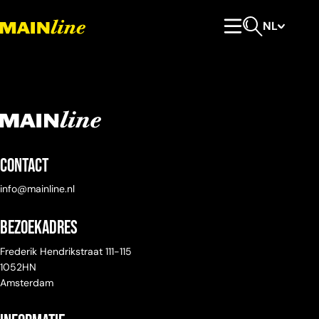
Meteen naar de content
NL
Hoofdmenu
Open zoeken
Contact
info@mainline.nl
Bezoekadres
Frederik Hendrikstraat 111-115
1052HN
Amsterdam