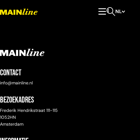
Meteen naar de content
NL
Hoofdmenu
Open zoeken
Contact
info@mainline.nl
Bezoekadres
Frederik Hendrikstraat 111-115
1052HN
Amsterdam