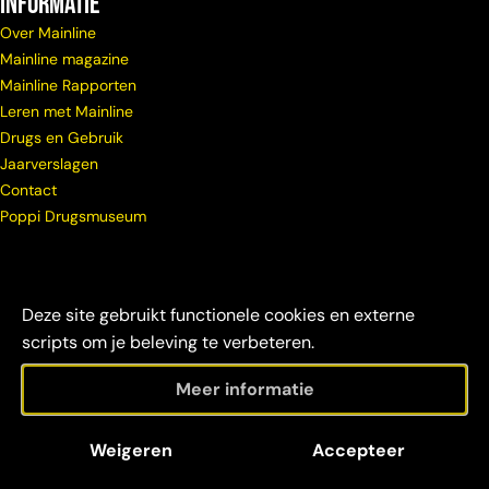
Informatie
Over Mainline
Mainline magazine
Mainline Rapporten
Leren met Mainline
Drugs en Gebruik
Jaarverslagen
Contact
Poppi Drugsmuseum
Deze site gebruikt functionele cookies en externe
scripts om je beleving te verbeteren.
Meer informatie
© Copyright
Maatschappelijke
Disclaimer &
Weigeren
Accepteer
Mainline 2026
verantwoordelijkheid
credits