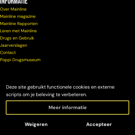
Informatie
Over Mainline
Mainline magazine
Mainline Rapporten
Leren met Mainline
Drugs en Gebruik
Jaarverslagen
Contact
Poppi Drugsmuseum
Deze site gebruikt functionele cookies en externe
scripts om je beleving te verbeteren.
Meer informatie
© Copyright
Maatschappelijke
Disclaimer &
Weigeren
Accepteer
Mainline 2026
verantwoordelijkheid
credits