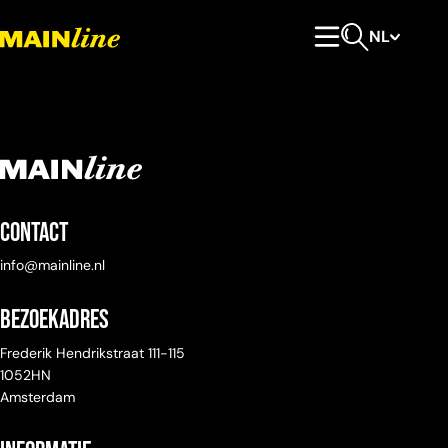
Meteen naar de content
NL
Hoofdmenu
Open zoeken
Contact
info@mainline.nl
Bezoekadres
Frederik Hendrikstraat 111-115
1052HN
Amsterdam