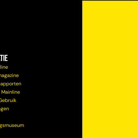
tie
line
magazine
Rapporten
 Mainline
Gebruik
agen
ugsmuseum