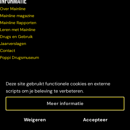
Informatie
Over Mainline
Mainline magazine
Mainline Rapporten
Leren met Mainline
Drugs en Gebruik
Jaarverslagen
Contact
Poppi Drugsmuseum
Deze site gebruikt functionele cookies en externe
scripts om je beleving te verbeteren.
Meer informatie
© Copyright
Maatschappelijke
Disclaimer &
Weigeren
Accepteer
Mainline 2026
verantwoordelijkheid
credits