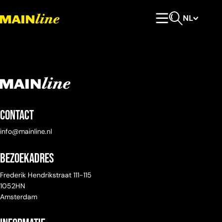
Meteen naar de content
NL
Hoofdmenu
Open zoeken
Contact
info@mainline.nl
Bezoekadres
Frederik Hendrikstraat 111-115
1052HN
Amsterdam